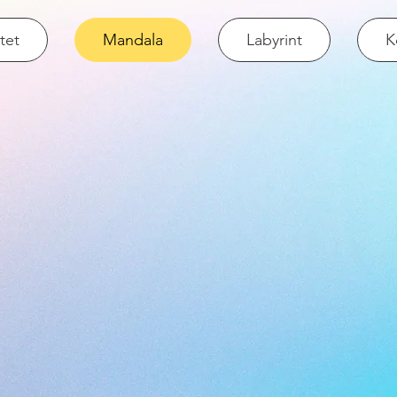
itet
Mandala
Labyrint
K