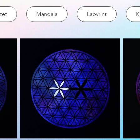
itet
Mandala
Labyrint
K